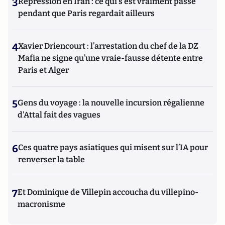
3
Répression en Iran : ce qui s'est vraiment passé
pendant que Paris regardait ailleurs
4
Xavier Driencourt : l’arrestation du chef de la DZ
Mafia ne signe qu’une vraie-fausse détente entre
Paris et Alger
5
Gens du voyage : la nouvelle incursion régalienne
d'Attal fait des vagues
6
Ces quatre pays asiatiques qui misent sur l’IA pour
renverser la table
7
Et Dominique de Villepin accoucha du villepino-
macronisme