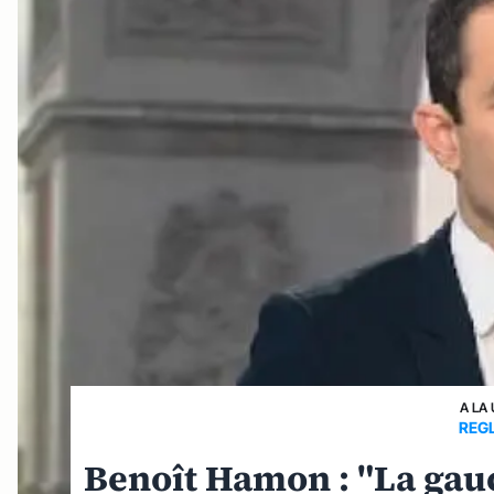
A LA
REG
Benoît Hamon : "La gauc