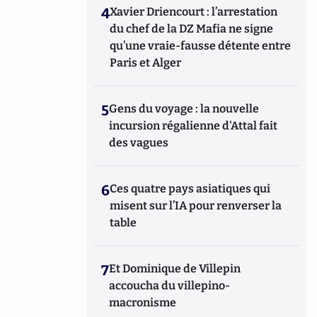
4
Xavier Driencourt : l’arrestation
du chef de la DZ Mafia ne signe
qu’une vraie-fausse détente entre
Paris et Alger
5
Gens du voyage : la nouvelle
incursion régalienne d'Attal fait
des vagues
6
Ces quatre pays asiatiques qui
misent sur l’IA pour renverser la
table
7
Et Dominique de Villepin
accoucha du villepino-
macronisme