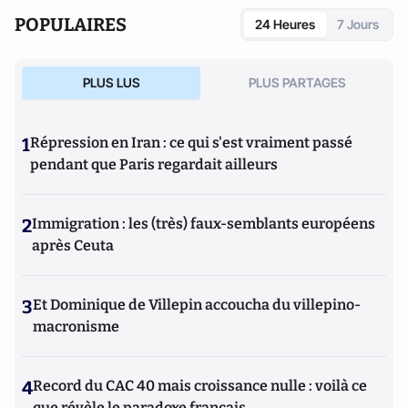
POPULAIRES
24 Heures
7 Jours
PLUS LUS
PLUS PARTAGES
1
Répression en Iran : ce qui s'est vraiment passé
pendant que Paris regardait ailleurs
2
Immigration : les (très) faux-semblants européens
après Ceuta
3
Et Dominique de Villepin accoucha du villepino-
macronisme
4
Record du CAC 40 mais croissance nulle : voilà ce
que révèle le paradoxe français