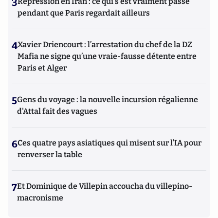
3
Répression en Iran : ce qui s'est vraiment passé
pendant que Paris regardait ailleurs
4
Xavier Driencourt : l’arrestation du chef de la DZ
Mafia ne signe qu’une vraie-fausse détente entre
Paris et Alger
5
Gens du voyage : la nouvelle incursion régalienne
d'Attal fait des vagues
6
Ces quatre pays asiatiques qui misent sur l’IA pour
renverser la table
7
Et Dominique de Villepin accoucha du villepino-
macronisme