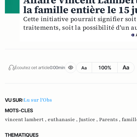
Affaire Vincent Lamber
la famille entière le 15 
Cette initiative pourrait signifier so
traitements, soit la possibilité d'un 
Aa
100%
Écoutez cet article
0:00min
Aa
Lu sur l'Obs
VU SUR:
MOTS-CLES
vincent lambert ,
euthanasie ,
Justice ,
Parents ,
famill
THEMATIQUES