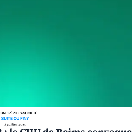
 UNE
›
PÉPITES
›
SOCIÉTÉ
SUITE OU FIN?
8 juillet 2015