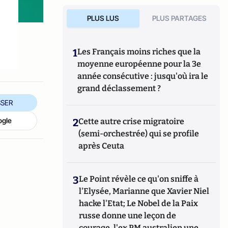
e
PLUS LUS
PLUS PARTAGES
1
Les Français moins riches que la
moyenne européenne pour la 3e
année consécutive : jusqu'où ira le
grand déclassement ?
SER
ogle
2
Cette autre crise migratoire
(semi-orchestrée) qui se profile
après Ceuta
3
Le Point révèle ce qu'on sniffe à
l'Elysée, Marianne que Xavier Niel
hacke l'Etat; Le Nobel de la Paix
russe donne une leçon de
courage, l'ex PM australien une