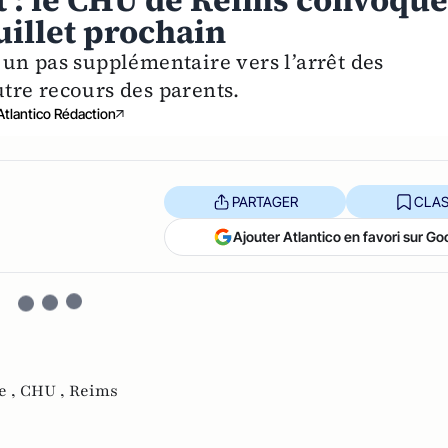
t : le CHU de Reims convoqu
juillet prochain
it un pas supplémentaire vers l’arrêt des
autre recours des parents.
Atlantico Rédaction
PARTAGER
CLAS
Ajouter Atlantico en favori sur Go
e ,
CHU ,
Reims