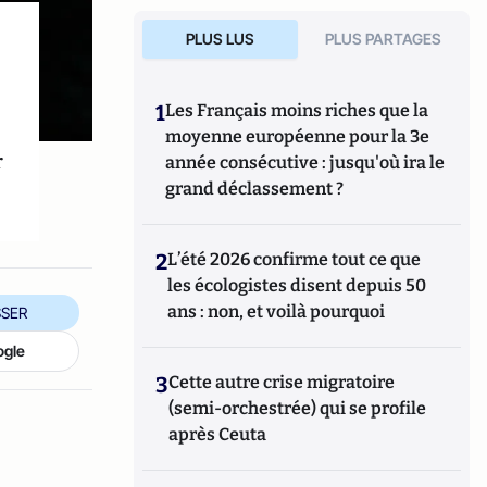
PLUS LUS
PLUS PARTAGES
1
Les Français moins riches que la
moyenne européenne pour la 3e
r
année consécutive : jusqu'où ira le
grand déclassement ?
2
L’été 2026 confirme tout ce que
les écologistes disent depuis 50
ans : non, et voilà pourquoi
SER
ogle
3
Cette autre crise migratoire
(semi-orchestrée) qui se profile
après Ceuta