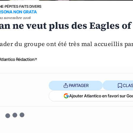
NE
›
PÉPITES
›
FAITS DIVERS
RSONA NON GRATA
12 novembre 2016
an ne veut plus des Eagles of
eader du groupe ont été très mal accueillis pa
.
Atlantico Rédaction
PARTAGER
CLAS
Ajouter Atlantico en favori sur Go