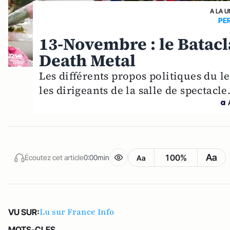
A LA U
PE
13-Novembre : le Batacl
Death Metal
Les différents propos politiques du l
les dirigeants de la salle de spectacle
Aa
100%
Écoutez cet article
0:00min
Aa
Lu sur France Info
VU SUR:
MOTS-CLES