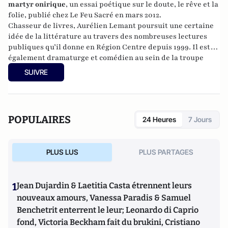
martyr onirique
, un essai poétique sur le doute, le rêve et la
folie, publié chez Le Feu Sacré en mars 2012.
Chasseur de livres, Aurélien Lemant poursuit une certaine
idée de la littérature au travers des nombreuses lectures
publiques qu’il donne en Région Centre depuis 1999
.
Il est
également dramaturge et comédien au sein de la troupe
de
La Carcasse ! Bactérie Théâtrale
.
SUIVRE
POPULAIRES
24 Heures
7 Jours
PLUS LUS
PLUS PARTAGES
1
Jean Dujardin & Laetitia Casta étrennent leurs
nouveaux amours, Vanessa Paradis & Samuel
Benchetrit enterrent le leur; Leonardo di Caprio
fond, Victoria Beckham fait du brukini, Cristiano