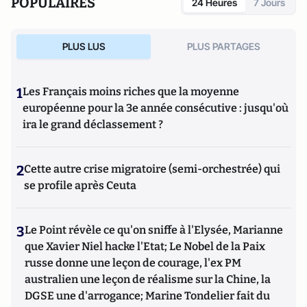
POPULAIRES
24 Heures
7 Jours
PLUS LUS
PLUS PARTAGES
1
Les Français moins riches que la moyenne
européenne pour la 3e année consécutive : jusqu'où
ira le grand déclassement ?
2
Cette autre crise migratoire (semi-orchestrée) qui
se profile après Ceuta
3
Le Point révèle ce qu'on sniffe à l'Elysée, Marianne
que Xavier Niel hacke l'Etat; Le Nobel de la Paix
russe donne une leçon de courage, l'ex PM
australien une leçon de réalisme sur la Chine, la
DGSE une d'arrogance; Marine Tondelier fait du