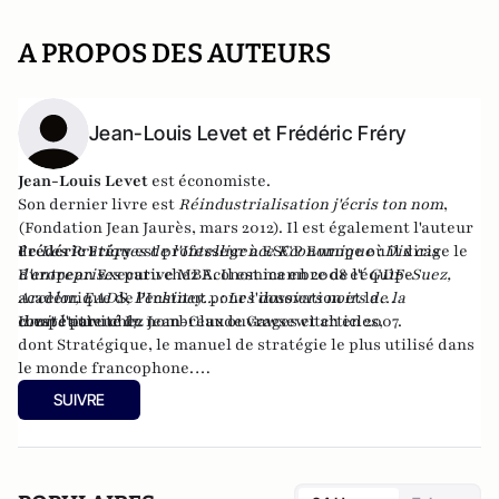
A PROPOS DES AUTEURS
Jean-Louis Levet et Frédéric Fréry
Jean-Louis Levet
est économiste.
Son dernier livre est
Réindustrialisation j'écris ton nom
,
(Fondation Jean Jaurès, mars 2012).
Il est également l'auteur
de
Frédéric Fréry
Les Pratiques de l'Intelligence Economique : Dix cas
est professeur à ESCP Europe où il dirige le
d'entreprises
European Executive MBA.
paru chez Economica en 2008 et
Il est membre de l'équipe
GDF-Suez,
Arcelor, EADS, Pechiney... : Les dossiers noirs de la
académique de
l'Institut pour l'innovation et la
droite
compétitivité I7
Il est l'auteur de nombreux ouvrages et articles,
paru chez Jean-Claude Gawsewitch en 2007.
.
dont
Stratégique
, le manuel de stratégie le plus utilisé dans
le monde francophone.
Site internet :
frery.com
SUIVRE