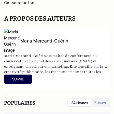
Consommation
A PROPOS DES AUTEURS
Maria Mercanti-Guérin
Maria Mercanti-Guérin
est maître de conférences au
conservatoire national des arts et métiers (CNAM) et
enseignant-chercheur en marketing. Elle travaille sur la
créativité publicitaire, les réseaux sociaux et toutes les
nouvelles formes de communication qui rapprochent les
SUIVRE
consommateurs et les marques.
POPULAIRES
24 Heures
7 Jours