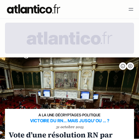
A LA UNE
›
DÉCRYPTAGES
›
POLITIQUE
VICTOIRE DU RN… MAIS JUSQU’OU … ?
31 octobre 2025
Vote d’une résolution RN par