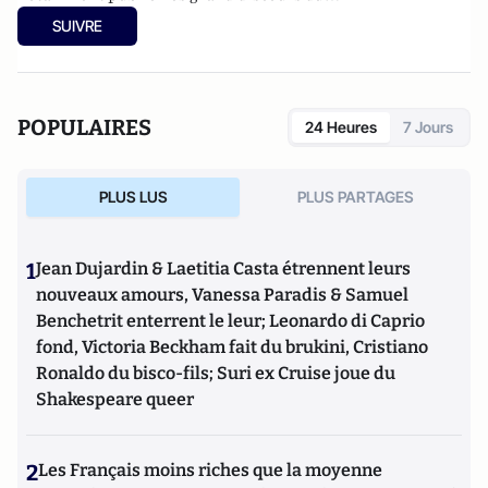
XXe siècle
(Flammarion 2009) et co-dirigé
Le dictionnaire
SUIVRE
du conservatisme
(Cerf 2017), le
Le dictionnaire des
populismes
(Cerf 2019) et
Le dictionnaire du progressisme
(Seuil 2022). Christophe Boutin est membre de la Fondation
du Pont-Neuf.
POPULAIRES
24 Heures
7 Jours
PLUS LUS
PLUS PARTAGES
1
Jean Dujardin & Laetitia Casta étrennent leurs
nouveaux amours, Vanessa Paradis & Samuel
Benchetrit enterrent le leur; Leonardo di Caprio
fond, Victoria Beckham fait du brukini, Cristiano
Ronaldo du bisco-fils; Suri ex Cruise joue du
Shakespeare queer
2
Les Français moins riches que la moyenne