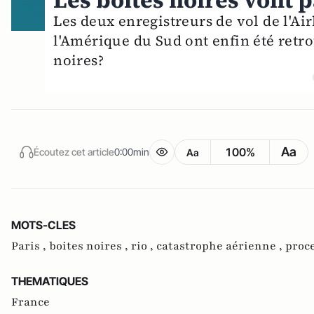
Les boîtes noires vont p
Les deux enregistreurs de vol de l'Ai
l'Amérique du Sud ont enfin été retr
noires?
Aa
100%
Écoutez cet article
0:00min
Aa
MOTS-CLES
Paris ,
boites noires ,
rio ,
catastrophe aérienne ,
proc
THEMATIQUES
France