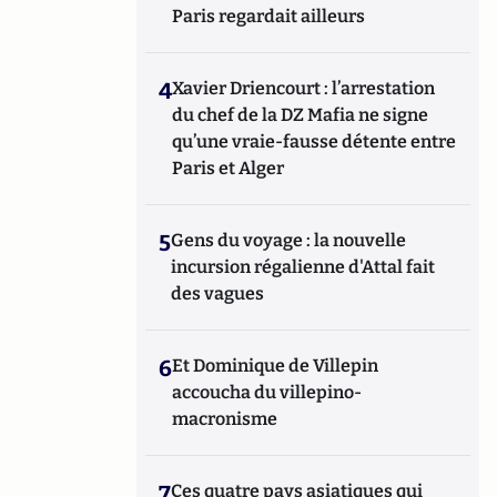
Paris regardait ailleurs
4
Xavier Driencourt : l’arrestation
du chef de la DZ Mafia ne signe
qu’une vraie-fausse détente entre
Paris et Alger
5
Gens du voyage : la nouvelle
incursion régalienne d'Attal fait
des vagues
6
Et Dominique de Villepin
accoucha du villepino-
macronisme
7
Ces quatre pays asiatiques qui