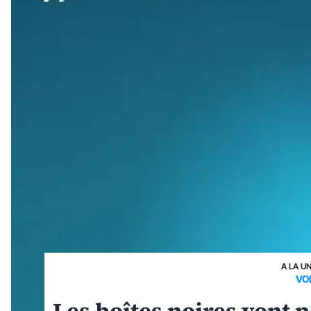
A LA U
VOL