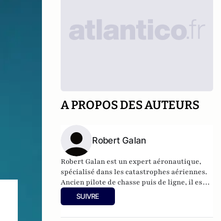
A PROPOS DES AUTEURS
Robert Galan
Robert Galan est un expert aéronautique,
spécialisé dans les catastrophes aériennes.
Ancien pilote de chasse puis de ligne, il est
aujourd'hui l'auteur de
On a retrouvé les
SUIVRE
boites noires