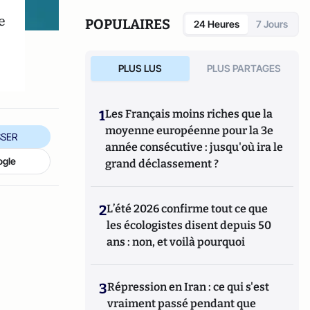
e
POPULAIRES
24 Heures
7 Jours
PLUS LUS
PLUS PARTAGES
1
Les Français moins riches que la
moyenne européenne pour la 3e
SER
année consécutive : jusqu'où ira le
ogle
grand déclassement ?
2
L’été 2026 confirme tout ce que
les écologistes disent depuis 50
ans : non, et voilà pourquoi
3
Répression en Iran : ce qui s'est
vraiment passé pendant que