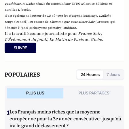
avec
gauchisme, maladie sénile du communisme
Atlantico Editions et
Eyrolles E-books.
Il est également l'auteur de
Là où vont les cigognes
(Ramsay),
L'affiche
rouge
(Denoël), ou encore de
L'homme que vous aimez haïr
(Grasset)
qui
dénonce l' "anti-sarkozysme primaire" ambiant.
Il a travaillé comme journaliste pour
France Soir
,
L'Événement du jeudi
,
Le Matin de Paris
ou
Globe
.
SUIVRE
POPULAIRES
24 Heures
7 Jours
PLUS LUS
PLUS PARTAGES
1
Les Français moins riches que la moyenne
européenne pour la 3e année consécutive : jusqu'où
ira le grand déclassement ?