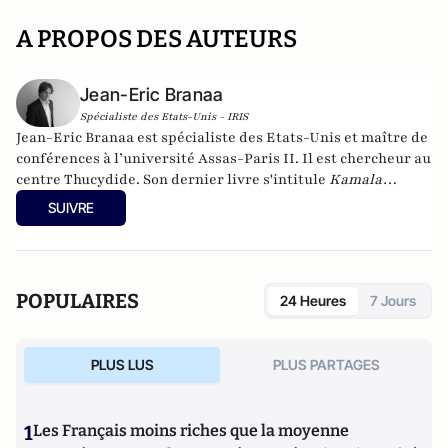
A PROPOS DES AUTEURS
Jean-Eric Branaa
Spécialiste des Etats-Unis - IRIS
Jean-Eric Branaa est spécialiste des Etats-Unis et maître de
conférences à l’université Assas-Paris II. Il est chercheur au
centre Thucydide. Son dernier livre s'intitule
Kamala
Harris, l'Amérique du futur
(Nouveau Monde éditions,
SUIVRE
collection Chronos, poche, 2024). Il est également l'auteur de
Hillary, une présidente des Etats-Unis
(Eyrolles, 2015),
Qui
veut la peau du Parti républicain ? L’incroyable Donald
Trump
(Passy, 2016),
Trumpland, portrait d'une Amérique
POPULAIRES
24 Heures
7 Jours
divisée
(Privat, 2017),
1968: Quand l'Amérique
gronde
(Privat, 2018),
Et s’il gagnait encore ?
(VA éditions,
2018),
Joe Biden : le 3e mandat de Barack Obama
(VA éditions,
PLUS LUS
PLUS PARTAGES
2019), la
biographie de Joe Biden
(Nouveau Monde, 2020) et
Géopolitique des Etats-Unis
(Puf, 2022).
1
Les Français moins riches que la moyenne