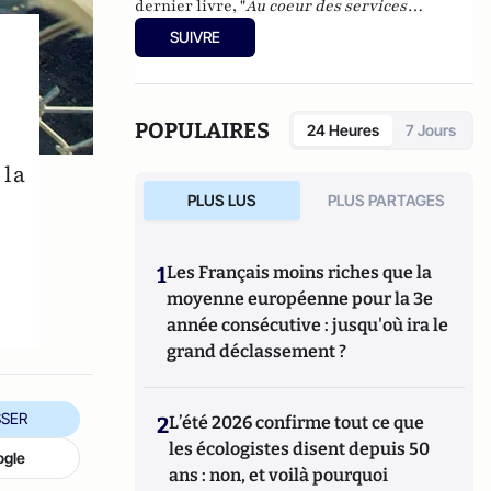
dernier livre, "
Au coeur des services
spéciaux : La menace islamiste : Fausses
SUIVRE
pistes et vrais dangers
", est paru chez La
Decouverte en 2011.
POPULAIRES
24 Heures
7 Jours
 la
PLUS LUS
PLUS PARTAGES
1
Les Français moins riches que la
moyenne européenne pour la 3e
année consécutive : jusqu'où ira le
grand déclassement ?
SER
2
L’été 2026 confirme tout ce que
les écologistes disent depuis 50
ogle
ans : non, et voilà pourquoi