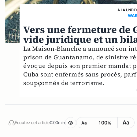
A LA UNE
›
D
WAR 
Vers une fermeture de 
vide juridique et un bi
La Maison-Blanche a annoncé son inte
prison de Guantanamo, de sinistre 
évoque depuis son premier mandat pré
Cuba sont enfermés sans procès, par
soupçonnés de terrorisme.
Aa
100%
Écoutez cet article
0:00min
Aa