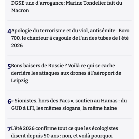
d’attaques subversives contre les entreprises - Théorie et
DGSE une d'arrogance; Marine Tondelier fait du
pratique de la contre ingérence économique », paru chez
Macron
CHIRON. Egalement l'auteur du chapitre cinq sur « la
protection de l'information en ligne » du « Manuel
d'intelligence économique » paru en 2020 aux Presses
4
Apologie du terrorisme et du viol, antisémite : Boro
Universitaires de France (PUF).
700, le chanteur à cagoule de l’un des tubes de l’été
2026
5
Bons baisers de Russie ? Voilà ce qui se cache
derrière les attaques aux drones à l'aéroport de
Leipzig
6
« Sionistes, hors des Facs », soutien au Hamas : du
GUD à LFI, les mêmes slogans, la même haine
7
L’été 2026 confirme tout ce que les écologistes
disent depuis 50 ans : non, et voilà pourquoi