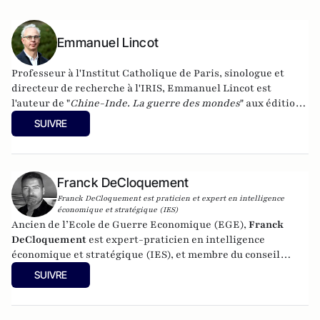
Emmanuel Lincot
Professeur à l'Institut Catholique de Paris, sinologue et
directeur de recherche à l'IRIS, Emmanuel Lincot est
l'auteur de "
Chine-Inde. La guerre des mondes
" aux éditions
Le Cerf (à paraître le 27 février).
SUIVRE
Franck DeCloquement
Franck DeCloquement est praticien et expert en intelligence
économique et stratégique (IES)
Ancien de l’Ecole de Guerre Economique (EGE),
Franck
DeCloquement
est expert-praticien en intelligence
économique et stratégique (IES), et membre du conseil
scientifique de l’Institut d’Études de Géopolitique
SUIVRE
Appliquée - EGA. Il intervient comme conseil en appui aux
directions d'entreprises implantées en France et à
l'international, dans des environnements concurrentiels et