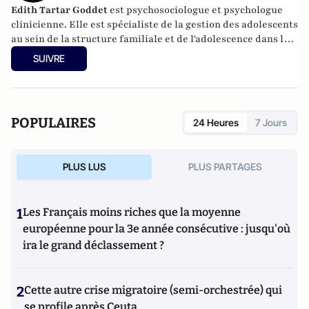
Edith Tartar Goddet
est psychosociologue et psychologue
clinicienne. Elle est spécialiste de la gestion des adolescents
au sein de la structure familiale
et de l'adolescence dans le
cadre scolaire, ainsi que des dysfonctionnements
SUIVRE
relationnels toujours dans le cadre scolaire
. Elle a
notamment collaboré au projet
Comment réussir ses
vacances ?
et est l'auteur, parmi de nombreux ouvrages,
de
Développer les compétences sociales des adolescents par
POPULAIRES
24 Heures
7 Jours
des ateliers de parole
aux Editions Retz.
PLUS LUS
PLUS PARTAGES
1
Les Français moins riches que la moyenne
européenne pour la 3e année consécutive : jusqu'où
ira le grand déclassement ?
2
Cette autre crise migratoire (semi-orchestrée) qui
se profile après Ceuta