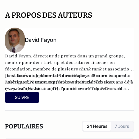
A PROPOS DES AUTEURS
David Fayon
David Fayon
, directeur de projets dans un grand groupe,
mentor pour des start-up et des futures licornes en
fécondation, membre de plusieurs
think tank
et associations
pour le développement du numérique en France comme La
Il est l'auteur de
Made in Silicon Valley – Du numérique en
Fabrique du Futur est président de Numérikissimo
Amérique
(Pearson, 2017) et co-auteur de
Web 2.0 15 ans déjà
(
et après ?
www.numerikissimo.fr
(Kawa, 2020). Il a publié avec Michaël Tartar
), l'annuaire des Top acteurs du
La
numérique.
Transformation digitale pour tous !
(Pearson, 2022) et
Pro en
SUIVRE
réseaux sociaux
avec Christine Balagué (Vuibert, 2022). Il
vient de Publier
Informez-vous !
(L’éditeur à part, 2025).
POPULAIRES
24 Heures
7 Jours