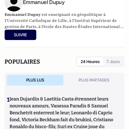
Emmanuel Dupuy
Emmanuel Dupuy
est enseignant en géopolitique à
l'Université Catholique de Lille, à l'Institut Supérieur de
gestion de Paris, à l'école des Hautes Études Internationales
et Politiques. Il est également président de l'Institut
SUIVRE
Prospective et Sécurité en Europe (IPSE).
POPULAIRES
24 Heures
7 Jours
PLUS LUS
PLUS PARTAGES
1
Jean Dujardin & Laetitia Casta étrennent leurs
nouveaux amours, Vanessa Paradis & Samuel
Benchetrit enterrent le leur; Leonardo di Caprio
fond, Victoria Beckham fait du brukini, Cristiano
Ronaldo du bisco-fils; Suri ex Cruise joue du