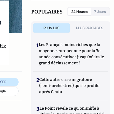
(Fauves –Editions). Il est également l’auteur
d’une quinzaine de livres parmi lesquels
POPULAIRES
24 Heures
7 Jours
L’Argent facile, dictionnaire de la corruption
s
en France (Stock), Le roman d’un séducteur,
les secrets de Roland Dumas (Jean-Claude
PLUS LUS
PLUS PARTAGES
Lattès), La République des imposteurs
(L’Archipel), Pilleurs d’Afrique (Editions du
Cerf).
dix
1
Les Français moins riches que la
moyenne européenne pour la 3e
année consécutive : jusqu'où ira le
grand déclassement ?
2
Cette autre crise migratoire
SER
(semi-orchestrée) qui se profile
ogle
après Ceuta
3
Le Point révèle ce qu'on sniffe à