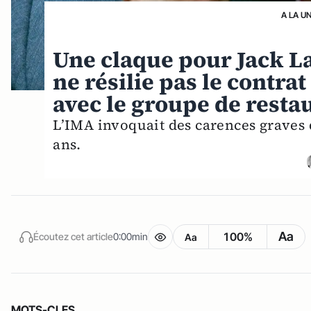
A LA U
Une claque pour Jack Lan
ne résilie pas le contra
avec le groupe de resta
L’IMA invoquait des carences graves qu
ans.
Aa
100%
Écoutez cet article
0:00min
Aa
MOTS-CLES