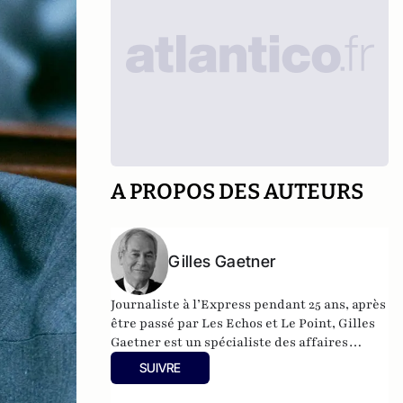
A PROPOS DES AUTEURS
Gilles Gaetner
Journaliste à l’Express pendant 25 ans, après
être passé par Les Echos et Le Point, Gilles
Gaetner est un spécialiste des affaires
politico-financières. Il a consacré un
SUIVRE
ouvrage remarqué au président de la
République, Les 100 jours de Macron