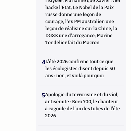
l'Elysée, Marianne que Xavier Niel
hacke l'Etat; Le Nobel de la Paix
russe donne une leçon de
courage, l'ex PM australien une
leçon de réalisme sur la Chine, la
DGSE une d'arrogance; Marine
Tondelier fait du Macron
4
L’été 2026 confirme tout ce que
les écologistes disent depuis 50
ans : non, et voilà pourquoi
5
Apologie du terrorisme et du viol,
antisémite : Boro 700, le chanteur
à cagoule de l’un des tubes de l’été
2026