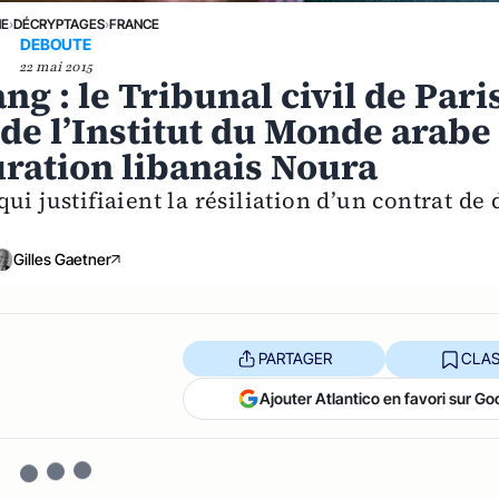
NE
›
DÉCRYPTAGES
›
FRANCE
DEBOUTE
22 mai 2015
g : le Tribunal civil de Pari
t de l’Institut du Monde arabe
uration libanais Noura
i justifiaient la résiliation d’un contrat de 
Gilles Gaetner
PARTAGER
CLAS
Ajouter Atlantico en favori sur Go