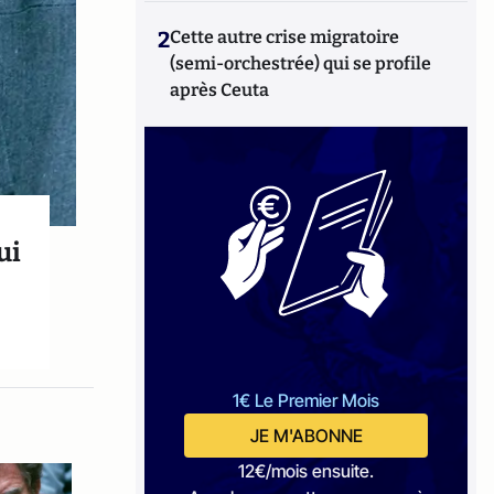
2
Cette autre crise migratoire
(semi-orchestrée) qui se profile
après Ceuta
ui
1€ Le Premier Mois
JE M'ABONNE
12€/mois ensuite.