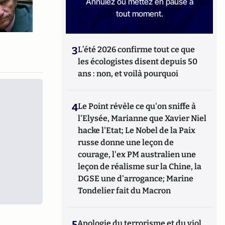
Annulez ou mettez en pause à
tout moment.
3
L’été 2026 confirme tout ce que
les écologistes disent depuis 50
ans : non, et voilà pourquoi
4
Le Point révèle ce qu'on sniffe à
l'Elysée, Marianne que Xavier Niel
hacke l'Etat; Le Nobel de la Paix
russe donne une leçon de
courage, l'ex PM australien une
leçon de réalisme sur la Chine, la
DGSE une d'arrogance; Marine
Tondelier fait du Macron
5
Apologie du terrorisme et du viol,