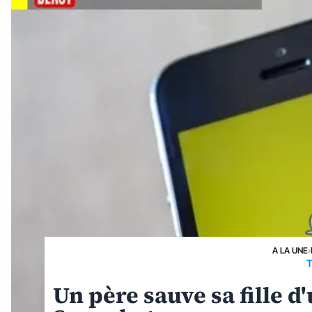
A LA UNE
›
T
Un père sauve sa fille 