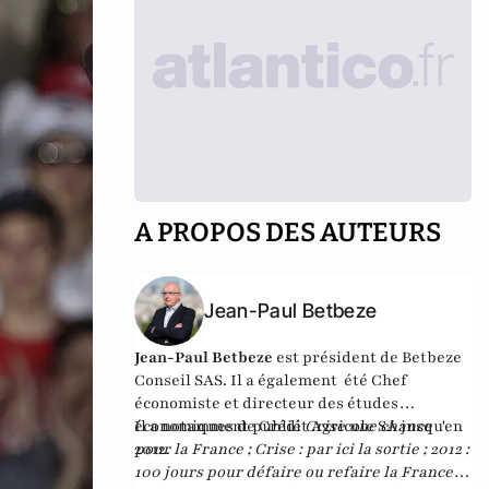
A PROPOS DES AUTEURS
Jean-Paul Betbeze
Jean-Paul Betbeze
est président de Betbeze
Conseil SAS. Il a également été Chef
économiste et directeur des études
économiques de Crédit Agricole SA jusqu'en
Il a notamment publié
Crise une chance
2012.
pour la France
;
Crise : par ici la sortie
;
2012 :
100 jours pour défaire ou refaire la France
,