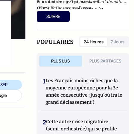
et en mars 2013
Son site internet est le suivant
Si ça nous arrivait demain...
(Plon). En
:
www.betbezeconseil.com
2016, il publie
La Guerre des
et en 2017 "La
Mondialisations
, aux éditions
Economica
SUIVRE
France, ce malade imaginaire" chez le même
éditeur.
POPULAIRES
24 Heures
7 Jours
PLUS LUS
PLUS PARTAGES
1
Les Français moins riches que la
SER
moyenne européenne pour la 3e
année consécutive : jusqu'où ira le
ogle
grand déclassement ?
2
Cette autre crise migratoire
(semi-orchestrée) qui se profile