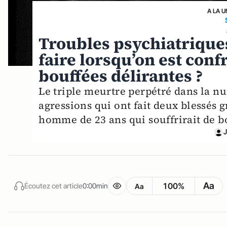
A LA U
Troubles psychiatriques 
faire lorsqu’on est conf
bouffées délirantes ?
Le triple meurtre perpétré dans la nu
agressions qui ont fait deux blessés g
homme de 23 ans qui souffrirait de bo
J
Aa
100%
Écoutez cet article
0:00min
Aa