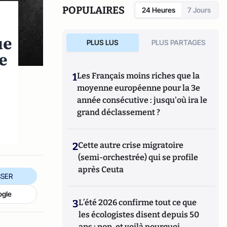
POPULAIRES
24 Heures
7 Jours
ue
PLUS LUS
PLUS PARTAGES
e
1
Les Français moins riches que la
moyenne européenne pour la 3e
année consécutive : jusqu'où ira le
grand déclassement ?
2
Cette autre crise migratoire
(semi-orchestrée) qui se profile
après Ceuta
SER
ogle
3
L’été 2026 confirme tout ce que
les écologistes disent depuis 50
ans : non, et voilà pourquoi