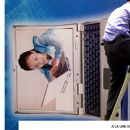
A LA UNE
›
D