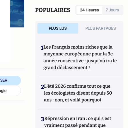
"Action humanitaire : enjeux stratégiques et
gestion de projet".
POPULAIRES
24 Heures
7 Jours
PLUS LUS
PLUS PARTAGES
1
Les Français moins riches que la
moyenne européenne pour la 3e
année consécutive : jusqu'où ira le
grand déclassement ?
SER
2
L’été 2026 confirme tout ce que
ogle
les écologistes disent depuis 50
ans : non, et voilà pourquoi
3
Répression en Iran : ce qui s'est
vraiment passé pendant que