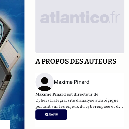
A PROPOS DES AUTEURS
Maxime Pinard
Maxime Pinard
est directeur de
Cyberstrategia
, site d'analyse stratégique
portant sur les enjeux du cyberespace et de
la géopolitique en général. Il est adjoint aux
SUIVRE
formations à l'IRIS, en charge de
l'enseignement à distance et de la formation