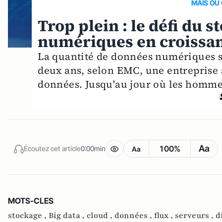
MAIS OU 
Trop plein : le défi du 
numériques en croissan
La quantité de données numériques s
deux ans, selon EMC, une entreprise 
données. Jusqu'au jour où les hommes
Aa
100%
Écoutez cet article
0:00min
Aa
MOTS-CLES
stockage ,
Big data ,
cloud ,
données ,
flux ,
serveurs ,
d