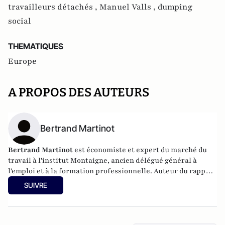
travailleurs détachés ,
Manuel Valls ,
dumping
social
THEMATIQUES
Europe
A PROPOS DES AUTEURS
Bertrand Martinot
Bertrand Martinot
est économiste et expert du marché du
travail à l'institut Montaigne, ancien délégué général à
l'emploi et à la formation professionnelle. Auteur du rapport
de l'institut Montaigne : "Les Français au travail : aller au-
SUIVRE
delà des idées reçues" publié en 2023.