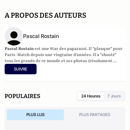
A PROPOS DES AUTEURS
Pascal Rostain
Pascal Rostain
est une Star des paparazzi. Il "planque" pour
Paris-Match depuis une vingtaine d'années. Il a "shooté"
tous les grands de ce monde et ses photos (résolument
indiscrètes) ont fait le tour de la planète.
SUIVRE
POPULAIRES
24 Heures
7 Jours
PLUS LUS
PLUS PARTAGES