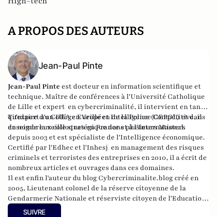
High-tech
A PROPOS DES AUTEURS
Jean-Paul Pinte
Jean-Paul Pinte
est docteur en information scientifique et
technique. Maître de conférences à l'Université Catholique
de Lille et expert en cybercriminalité, il intervient en tant
qu'expert au Collège Européen de la Police (CEPOL) et dans
Titulaire d'un DEA en Veille et Intelligence Compétitive, il
de nombreux colloques en France et à l'International.
enseigne la veille stratégique dans plusieurs Masters
depuis 2003 et est spécialiste de l'Intelligence économique.
Certifié par l'Edhec et l'Inhesj en management des risques
criminels et terroristes des entreprises en 2010, il a écrit de
nombreux articles et ouvrages dans ces domaines.
Il est enfin l'auteur du blog Cybercriminalite.blog créé en
2005, Lieutenant colonel de la réserve citoyenne de la
Gendarmerie Nationale et réserviste citoyen de l'Education
Nationale.
SUIVRE