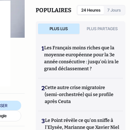
POPULAIRES
24 Heures
7 Jours
PLUS LUS
PLUS PARTAGES
1
Les Français moins riches que la
moyenne européenne pour la 3e
année consécutive : jusqu'où ira le
grand déclassement ?
2
Cette autre crise migratoire
(semi-orchestrée) qui se profile
après Ceuta
SER
ogle
3
Le Point révèle ce qu'on sniffe à
l'Elysée, Marianne que Xavier Niel