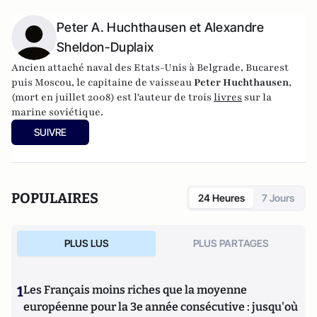
Peter A. Huchthausen et Alexandre
Sheldon-Duplaix
Ancien attaché naval des Etats-Unis à Belgrade, Bucarest
puis Moscou, le capitaine de vaisseau
Peter Huchthausen
,
(mort en juillet 2008) est l'auteur de trois
livres
sur la
marine soviétique.
Alexandre Sheldon-Duplaix
chercheur depuis 1999 au
SUIVRE
Service historique de la Défense (Vincennes), enseigne à
l'école militaire.. Il a travaillé au ministère de la Défense de
1987 à 1999 et a publié trois ouvrages sur les sous-marins et
les porte-avions.
POPULAIRES
24 Heures
7 Jours
PLUS LUS
PLUS PARTAGES
1
Les Français moins riches que la moyenne
européenne pour la 3e année consécutive : jusqu'où