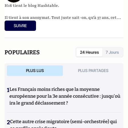
H16 tient le blog
Hashtable
.
Il tient à son anonymat. Tout juste sait-on, qu'à 37 ans, cet
informaticien à l'humour acerbe habite en Belgique et
SUIVRE
travaille pour
"une grosse boutique qui produit, gère et
manipule beaucoup, beaucoup de documents".
POPULAIRES
24 Heures
7 Jours
PLUS LUS
PLUS PARTAGES
1
Les Français moins riches que la moyenne
européenne pour la 3e année consécutive : jusqu'où
ira le grand déclassement ?
2
Cette autre crise migratoire (semi-orchestrée) qui