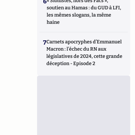
6
« Sionistes, hors des Facs »,
soutien au Hamas : du GUD à LFI,
les mêmes slogans, la même
haine
7
Carnets apocryphes d’Emmanuel
Macron : l’échec du RN aux
législatives de 2024, cette grande
déception - Episode 2