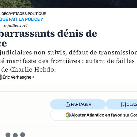
E
›
DÉCRYPTAGES
›
POLITIQUE
QUE FAIT LA POLICE ?
17 juillet 2016
barrassants dénis de
ce
 judiciaires non suivis, défaut de transmissio
é manifeste des frontières : autant de failles
s de Charlie Hebdo.
Éric Verhaeghe
PARTAGER
CLAS
Ajouter Atlantico en favori sur Go