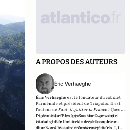
A PROPOS DES AUTEURS
Éric Verhaeghe
Éric Verhaeghe
est le fondateur du
cabinet
Parménide
et président de
Triapalio
. Il est
l'auteur de
Faut-il quitter la France ?
(Jacob-
Duvernet, avril 2012). Son site :
Diplômé de l'Ena (promotion Copernic) et
www.eric-
verhaeghe.fr
titulaire d'une maîtrise de philosophie et
Il vient de créer un nouveau
site :
d'un Dea d'histoire à l'université Paris-I, il
www.lecourrierdesstrateges.fr