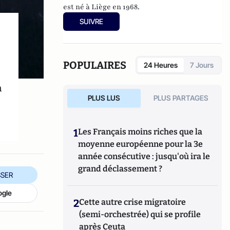
est né à Liège en 1968.
SUIVRE
POPULAIRES
24 Heures
7 Jours
n
PLUS LUS
PLUS PARTAGES
1
Les Français moins riches que la
moyenne européenne pour la 3e
année consécutive : jusqu'où ira le
grand déclassement ?
SER
ogle
2
Cette autre crise migratoire
(semi-orchestrée) qui se profile
après Ceuta