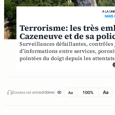
A LA UN
MAIS 
Terrorisme: les très em
Cazeneuve et de sa poli
Surveillances défaillantes, contrôles
d’informations entre services, porosit
pointées du doigt depuis les attentat
Aa
100%
Écoutez cet article
0:00min
Aa