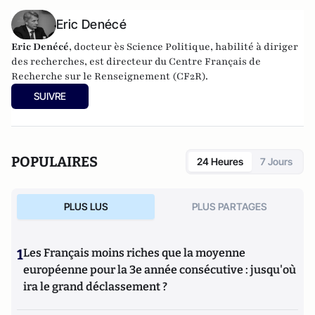
déculpabilisation
(éditions du Toucan),
Les vrais ennemis de
l'Occident : du rejet de la Russie à l'islamisation de nos
Eric Denécé
sociétés ouvertes
(Editions du Toucan),
La statégie de
l'intimidation
(Editions de l'Artilleur) ou bien encore
Le
Eric Denécé
, docteur ès Science Politique, habilité à diriger
Projet: La stratégie de conquête et d'infiltration des frères
des recherches, est directeur du
Centre Français de
musulmans en France et dans le monde
(Editions de
Recherche sur le Renseignement
(CF2R).
L'Artilleur).
SUIVRE
POPULAIRES
24 Heures
7 Jours
PLUS LUS
PLUS PARTAGES
1
Les Français moins riches que la moyenne
européenne pour la 3e année consécutive : jusqu'où
ira le grand déclassement ?