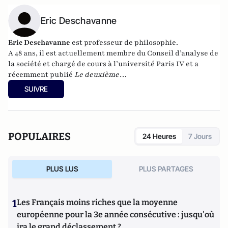
Eric Deschavanne
Eric Deschavanne
est professeur de philosophie.
A 48 ans, il est actuellement membre du Conseil d’analyse de
la société et chargé de cours à l’université Paris IV et a
récemment publié
Le deuxième
humanisme – Introduction à la pensée de Luc Ferry
SUIVRE
(Germina, 2010). Il est également l’auteur, avec Pierre-Henri
Tavoillot, de
Philosophie des âges de la vie
(Grasset, 2007).
POPULAIRES
24 Heures
7 Jours
PLUS LUS
PLUS PARTAGES
1
Les Français moins riches que la moyenne
européenne pour la 3e année consécutive : jusqu'où
ira le grand déclassement ?