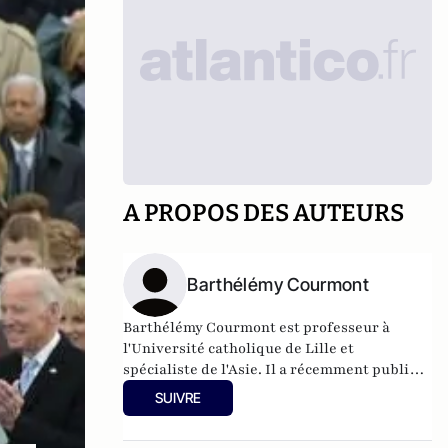
A PROPOS DES AUTEURS
Barthélémy Courmont
Barthélémy Courmont est professeur à
l'Université catholique de Lille et
spécialiste de l'Asie. Il a récemment publié
La Chine face au monde, chez Eyrolles.
SUIVRE