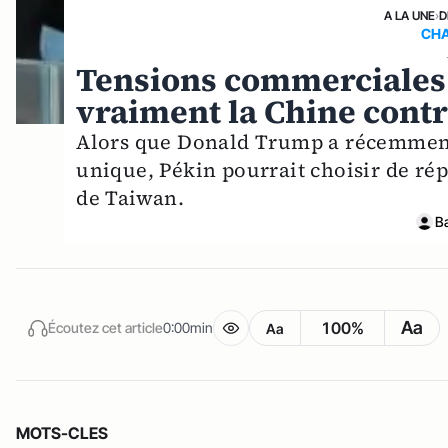
A LA UNE
›
D
CHA
Tensions commerciales 
vraiment la Chine contre
Alors que Donald Trump a récemment 
unique, Pékin pourrait choisir de ré
de Taiwan.
B
Aa
100%
Écoutez cet article
0:00min
Aa
MOTS-CLES