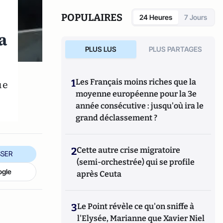
POPULAIRES
24 Heures
7 Jours
a
PLUS LUS
PLUS PARTAGES
1
Les Français moins riches que la
ue
moyenne européenne pour la 3e
année consécutive : jusqu'où ira le
grand déclassement ?
2
Cette autre crise migratoire
SER
(semi-orchestrée) qui se profile
ogle
après Ceuta
3
Le Point révèle ce qu'on sniffe à
l'Elysée, Marianne que Xavier Niel