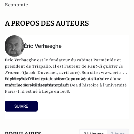
Economie
A PROPOS DES AUTEURS
Éric Verhaeghe
Éric Verhaeghe
est le fondateur du
cabinet Parménide
et
président de
Triapalio
. Il est l'auteur de
Faut-il quitter la
France ?
(Jacob-Duvernet, avril 2012). Son site :
www.eric-
verhaeghe.fr
Diplômé de l'Ena (promotion Copernic) et titulaire d'une
Il vient de créer un nouveau site :
www.lecourrierdesstrateges.fr
maîtrise de philosophie et d'un Dea d'histoire à l'université
Paris-I, il est né à Liège en 1968.
SUIVRE
24 Heures
7 Jours