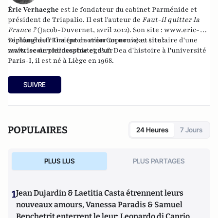
Éric Verhaeghe
est le fondateur du
cabinet Parménide
et
président de
Triapalio
. Il est l'auteur de
Faut-il quitter la
France ?
(Jacob-Duvernet, avril 2012). Son site :
www.eric-
verhaeghe.fr
Diplômé de l'Ena (promotion Copernic) et titulaire d'une
Il vient de créer un nouveau site :
www.lecourrierdesstrateges.fr
maîtrise de philosophie et d'un Dea d'histoire à l'université
Paris-I, il est né à Liège en 1968.
SUIVRE
POPULAIRES
24 Heures
7 Jours
PLUS LUS
PLUS PARTAGES
1
Jean Dujardin & Laetitia Casta étrennent leurs
nouveaux amours, Vanessa Paradis & Samuel
Benchetrit enterrent le leur; Leonardo di Caprio