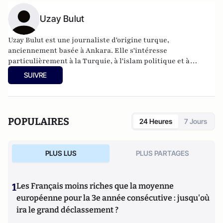
Uzay Bulut
Uzay Bulut est une journaliste d'origine turque,
anciennement basée à Ankara. Elle s'intéresse
particulièrement à la Turquie, à l'islam politique et à
l'histoire du Moyen-Orient, de l'Europe et de l'Asie.
SUIVRE
POPULAIRES
24 Heures
7 Jours
PLUS LUS
PLUS PARTAGES
1
Les Français moins riches que la moyenne
européenne pour la 3e année consécutive : jusqu'où
ira le grand déclassement ?