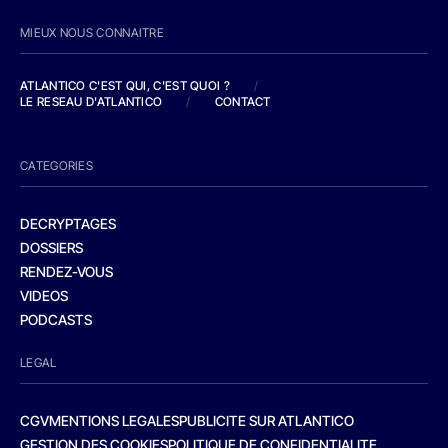
MIEUX NOUS CONNAITRE
ATLANTICO C'EST QUI, C'EST QUOI ?
/
LE RESEAU D'ATLANTICO
/
CONTACT
CATEGORIES
DECRYPTAGES
DOSSIERS
RENDEZ-VOUS
VIDEOS
PODCASTS
LEGAL
CGV
MENTIONS LEGALES
PUBLICITE SUR ATLANTICO
GESTION DES COOKIES
POLITIQUE DE CONFIDENTIALITE