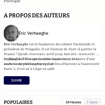
Politique
A PROPOS DES AUTEURS
Éric Verhaeghe
Éric Verhaeghe
est le fondateur du
cabinet Parménide
et
président de
Triapalio
. Il est l'auteur de
Faut-il quitter la
France ?
(Jacob-Duvernet, avril 2012). Son site :
www.eric-
verhaeghe.fr
Diplômé de l'Ena (promotion Copernic) et titulaire d'une
Il vient de créer un nouveau site :
www.lecourrierdesstrateges.fr
maîtrise de philosophie et d'un Dea d'histoire à l'université
Paris-I, il est né à Liège en 1968.
SUIVRE
POPULAIRES
24 Heures
7 Jours