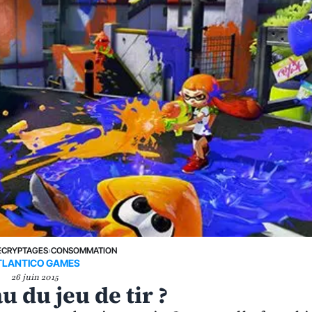
ÉCRYPTAGES
›
CONSOMMATION
TLANTICO GAMES
26 juin 2015
u du jeu de tir ?