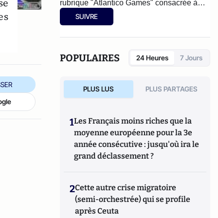
se
rubrique "Atlantico Games" consacrée à
l’actualité internationale du secteur.
es
SUIVRE
POPULAIRES
24 Heures
7 Jours
SER
PLUS LUS
PLUS PARTAGES
ogle
1
Les Français moins riches que la
moyenne européenne pour la 3e
année consécutive : jusqu'où ira le
grand déclassement ?
2
Cette autre crise migratoire
(semi-orchestrée) qui se profile
après Ceuta