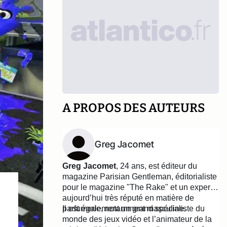
A PROPOS DES AUTEURS
Greg Jacomet
Greg Jacomet
, 24 ans, est éditeur du
magazine Parisian Gentleman, éditorialiste
pour le magazine "The Rake" et un expert
aujourd’hui très réputé en matière de
parfumerie, notamment masculine.
Il est également un grand spécialiste du
monde des jeux vidéo et l’animateur de la