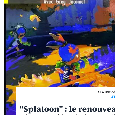
A LA UNE
›
D
A
"Splatoon" : le renouvea