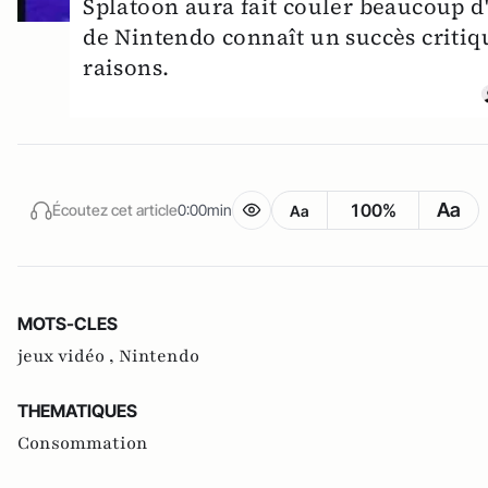
Splatoon aura fait couler beaucoup d
de Nintendo connaît un succès criti
raisons.
Aa
100%
Écoutez cet article
0:00min
Aa
MOTS-CLES
jeux vidéo ,
Nintendo
THEMATIQUES
Consommation