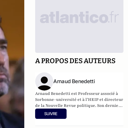
A PROPOS DES AUTEURS
Arnaud Benedetti
Arnaud Benedetti est Professeur associé à
Sorbonne-université et à l’HEIP et directeur
de la Nouvelle Revue politique.
Son dernier
ouvrage
, "Comment sont morts les
SUIVRE
politiques ? Le grand malaise du pouvoir",
est publié aux éditions du Cerf (4 Novembre