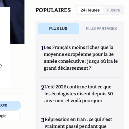
2021).
POPULAIRES
24 Heures
7 Jours
,
PLUS LUS
PLUS PARTAGES
1
Les Français moins riches que la
moyenne européenne pour la 3e
année consécutive : jusqu'où ira le
e
grand déclassement ?
2
L’été 2026 confirme tout ce que
les écologistes disent depuis 50
ans : non, et voilà pourquoi
SER
ogle
3
Répression en Iran : ce qui s'est
vraiment passé pendant que