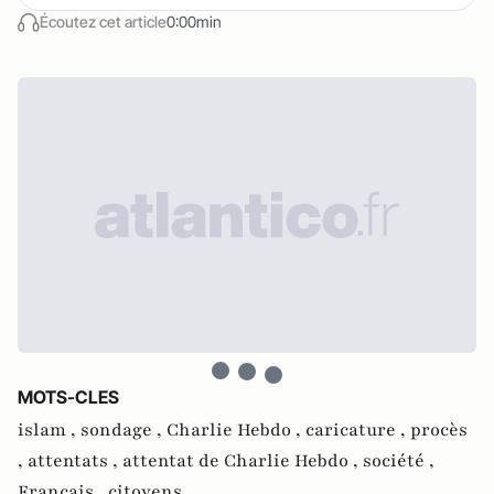
Écoutez cet article
0:00min
MOTS-CLES
islam ,
sondage ,
Charlie Hebdo ,
caricature ,
procès
,
attentats ,
attentat de Charlie Hebdo ,
société ,
Français ,
citoyens