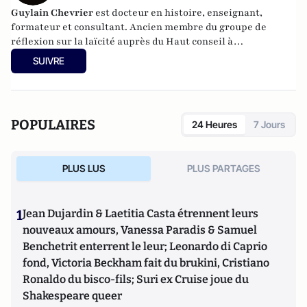
Guylain Chevrier
est docteur en histoire, enseignant,
formateur et consultant. Ancien membre du groupe de
réflexion sur la laïcité auprès du Haut conseil à
l’intégration. Dernier ouvrage :
Laïcité, émancipation et
SUIVRE
travail social,
L’Harmattan, sous la direction de Guylain
Chevrier, juillet 2017, 270 pages.
POPULAIRES
24 Heures
7 Jours
PLUS LUS
PLUS PARTAGES
1
Jean Dujardin & Laetitia Casta étrennent leurs
nouveaux amours, Vanessa Paradis & Samuel
Benchetrit enterrent le leur; Leonardo di Caprio
fond, Victoria Beckham fait du brukini, Cristiano
Ronaldo du bisco-fils; Suri ex Cruise joue du
Shakespeare queer