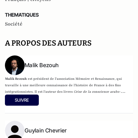
THEMATIQUES
Société
A PROPOS DES AUTEURS
Malik Bezouh
Malik Bezouh
est président de l'association Mémoire et Renaissance, qui
travaille à une meilleure connaissance de l'histoire de France à des fins
intégrationnistes. Il est l'auteur des livres
Crise de la conscience arabo-
musulmane
, pour la Fondation pour l'innovation politique (Fondapol),
SUIVRE
France-Islam le choc des préjugés
(éditions Plon) et
Je vais dire à tout le
monde que tu es juif
(Jourdan éditions, 2021).
Physicien de formation, Malik
Bezouh est un spécialiste de la question de l'islam de France, de ses
représentations sociales dans la société française et des processus historiques
Guylain Chevrier
à l’origine de l’émergence de l’islamisme.