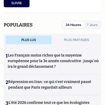
opérationnelle et DRH), Jean-Louis Prata a rejoint en 2006
SUIVRE
l’
Institut de Médecine Environnementale
(IME) en qualité
de directeur de la R&D puis de l’Innovation. Co-fondateur
de l’Institut de
Neurocognitivisme
en 2008, coach,
consultant et formateur expert de
l’
Approche
POPULAIRES
24 Heures
7 Jours
Neurocognitive et Comportementale
appliquée à
l’entreprise, il accompagne les professionnels et les
entreprises dans l’appropriation et la mise de cette
PLUS LUS
PLUS PARTAGES
approche.
1
Les Français moins riches que la moyenne
européenne pour la 3e année consécutive : jusqu'où
ira le grand déclassement ?
2
Répression en Iran : ce qui s'est vraiment passé
pendant que Paris regardait ailleurs
3
L’été 2026 confirme tout ce que les écologistes