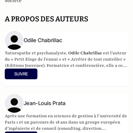
Société
A PROPOS DES AUTEURS
Odile Chabrillac
Naturopathe et psychanalyste,
Odile Chabrillac
est l’auteur
du « Petit Eloge de l’ennui » et « Arrêter de tout contrôler »
(Editions Jouvence). Formatrice et conférencière, elle a co-
créé le site internet
thedifferentmagazine.com
, un site
SUIVRE
holistique alternatif dédié au bien-être et au
développement durable. Elle anime également son propre
blog
.
Jean-Louis Prata
Après une formation en sciences de gestion à l’université de
Paris 1 et un parcours de 18 ans dans un groupe européen
d’ingénierie et de conseil (consulting, direction