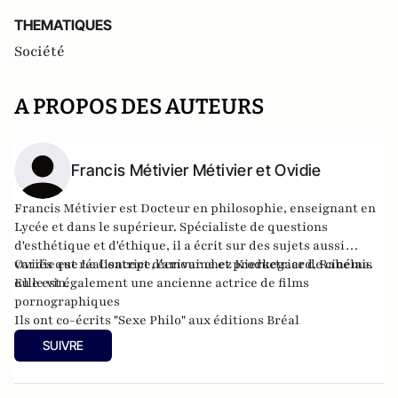
THEMATIQUES
Société
A PROPOS DES AUTEURS
Francis Métivier Métivier et Ovidie
Francis Métivier est Docteur en philosophie, enseignant en
Lycée et dans le supérieur. Spécialiste de questions
d'esthétique et d'éthique, il a écrit sur des sujets aussi
variés que Le Concept d'amour chez Kierkegaard, Rabelais
Ovidie est réalisatrice, écrivaine et productrice de cinéma.
ou le vin.
Elle est également une ancienne actrice de films
pornographiques
Ils ont co-écrits "
Sexe Philo
" aux éditions Bréal
SUIVRE