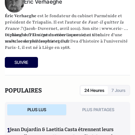
Éric Verhaeghe
Éric Verhaeghe
est le fondateur du
cabinet Parménide
et
président de
Triapalio
. Il est l'auteur de
Faut-il quitter la
France ?
(Jacob-Duvernet, avril 2012). Son site :
www.eric-
verhaeghe.fr
Diplômé de l'Ena (promotion Copernic) et titulaire d'une
Il vient de créer un nouveau site :
www.lecourrierdesstrateges.fr
maîtrise de philosophie et d'un Dea d'histoire à l'université
Paris-I, il est né à Liège en 1968.
SUIVRE
POPULAIRES
24 Heures
7 Jours
PLUS LUS
PLUS PARTAGES
1
Jean Dujardin & Laetitia Casta étrennent leurs