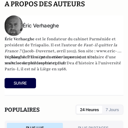
A PROPOS DES AUTEURS
Éric Verhaeghe
Éric Verhaeghe
est le fondateur du
cabinet Parménide
et
président de
Triapalio
. Il est l'auteur de
Faut-il quitter la
France ?
(Jacob-Duvernet, avril 2012). Son site :
www.eric-
verhaeghe.fr
Diplômé de l'Ena (promotion Copernic) et titulaire d'une
Il vient de créer un nouveau site :
www.lecourrierdesstrateges.fr
maîtrise de philosophie et d'un Dea d'histoire à l'université
Paris-I, il est né à Liège en 1968.
SUIVRE
POPULAIRES
24 Heures
7 Jours
PLUS LUS
PLUS PARTAGES