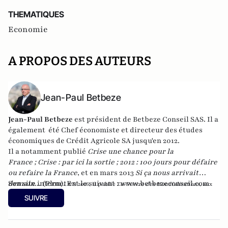
THEMATIQUES
Economie
A PROPOS DES AUTEURS
Jean-Paul Betbeze
Jean-Paul Betbeze
est président de Betbeze Conseil SAS. Il a
également été Chef économiste et directeur des études
économiques de Crédit Agricole SA jusqu'en 2012.
Il a notamment publié
Crise une chance pour la
France
;
Crise : par ici la sortie
;
2012 : 100 jours pour défaire
ou refaire la France
, et en mars 2013
Si ça nous arrivait
demain...
Son site internet est le suivant :
(Plon). En
www.betbezeconseil.com
2016, il publie
La Guerre des Mondialisations
, aux
et en 2017 "La France, ce malade imaginaire"
éditions
Economica
SUIVRE
chez le même éditeur.