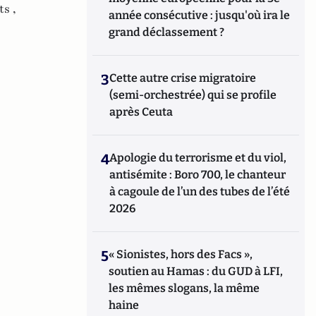
s ,
année consécutive : jusqu'où ira le
grand déclassement ?
3
Cette autre crise migratoire
(semi-orchestrée) qui se profile
après Ceuta
4
Apologie du terrorisme et du viol,
antisémite : Boro 700, le chanteur
à cagoule de l’un des tubes de l’été
2026
5
« Sionistes, hors des Facs »,
soutien au Hamas : du GUD à LFI,
les mêmes slogans, la même
haine