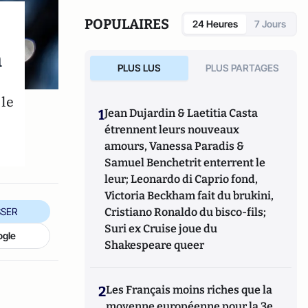
la sécurité. Il travaille également en tant
que consultant et fournit des informations
POPULAIRES
24 Heures
7 Jours
stratégiques sur les affaires mondiales et
les dynamiques géopolitiques.
n
PLUS LUS
PLUS PARTAGES
 le
1
Jean Dujardin & Laetitia Casta
étrennent leurs nouveaux
amours, Vanessa Paradis &
Samuel Benchetrit enterrent le
leur; Leonardo di Caprio fond,
Victoria Beckham fait du brukini,
SER
Cristiano Ronaldo du bisco-fils;
Suri ex Cruise joue du
ogle
Shakespeare queer
2
Les Français moins riches que la
moyenne européenne pour la 3e