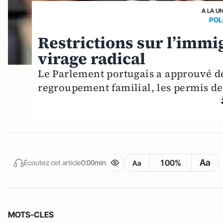
A LA U
POL
Restrictions sur l’immi
virage radical
Le Parlement portugais a approuvé de
regroupement familial, les permis de 
Aa
100%
Écoutez cet article
0:00min
Aa
MOTS-CLES