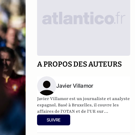
A PROPOS DES AUTEURS
Javier Villamor
Javier Villamor est un journaliste et analyste
espagnol. Basé à Bruxelles, il couvre les
affaires de l'OTAN et de l'UE sur
europeanconservative.com
. Javier a plus de
SUIVRE
17 ans d'expérience dans les domaines de la
politique internationale, de la défense et de