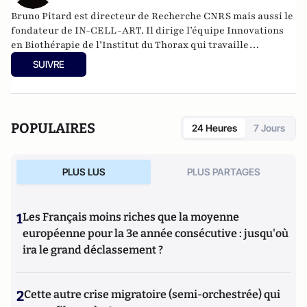
Bruno Pitard est
directeur de Recherche CNRS mais aussi le
fondateur de IN-CELL-ART. Il dirige
l’équipe Innovations
en Biothérapie de l’Institut du Thorax qui
travaille
actuellement au test d'un vaccin qui serait capable de guérir
SUIVRE
l'asthme allergique.
POPULAIRES
24 Heures
7 Jours
PLUS LUS
PLUS PARTAGES
1
Les Français moins riches que la moyenne
européenne pour la 3e année consécutive : jusqu'où
ira le grand déclassement ?
2
Cette autre crise migratoire (semi-orchestrée) qui