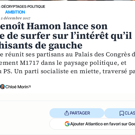
E
›
DÉCRYPTAGES
›
POLITIQUE
AMBITION
2 décembre 2017
Benoît Hamon lance son
 de surfer sur l’intérêt qu’il
hisants de gauche
te réunit ses partisans au Palais des Congrès 
ement M1717 dans le paysage politique, et
 PS. Un parti socialiste en miette, traversé p
Chloé Morin
PARTAGER
CLAS
Ajouter Atlantico en favori sur Go