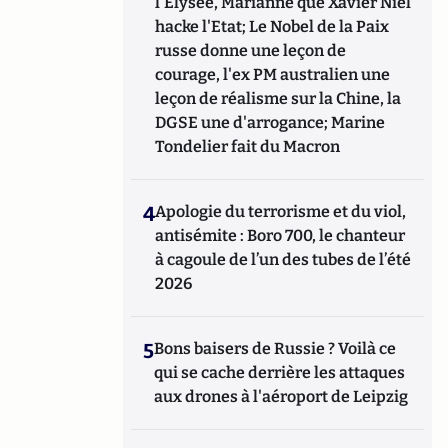
l'Elysée, Marianne que Xavier Niel
hacke l'Etat; Le Nobel de la Paix
russe donne une leçon de
courage, l'ex PM australien une
leçon de réalisme sur la Chine, la
DGSE une d'arrogance; Marine
Tondelier fait du Macron
4
Apologie du terrorisme et du viol,
antisémite : Boro 700, le chanteur
à cagoule de l’un des tubes de l’été
2026
5
Bons baisers de Russie ? Voilà ce
qui se cache derrière les attaques
aux drones à l'aéroport de Leipzig