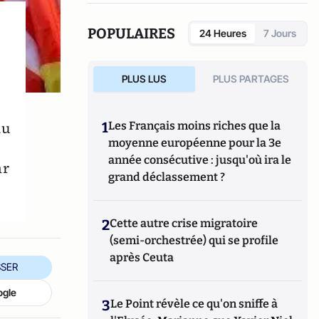
POPULAIRES
24 Heures
7 Jours
PLUS LUS
PLUS PARTAGES
du
1
Les Français moins riches que la
moyenne européenne pour la 3e
année consécutive : jusqu'où ira le
ar
grand déclassement ?
2
Cette autre crise migratoire
(semi-orchestrée) qui se profile
après Ceuta
SER
ogle
3
Le Point révèle ce qu'on sniffe à